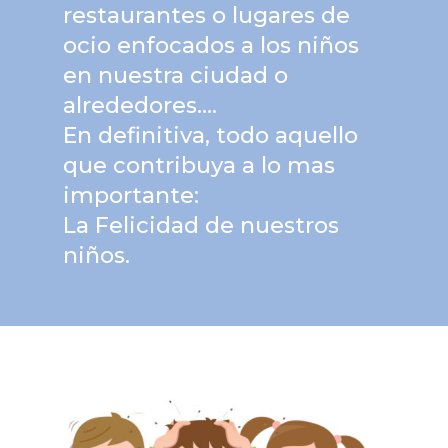
restaurantes o lugares de
ocio enfocados a los niños
en nuestra ciudad o
alrededores….
En definitiva, todo aquello
que contribuya a lo mas
importante:
La Felicidad de nuestros
niños.