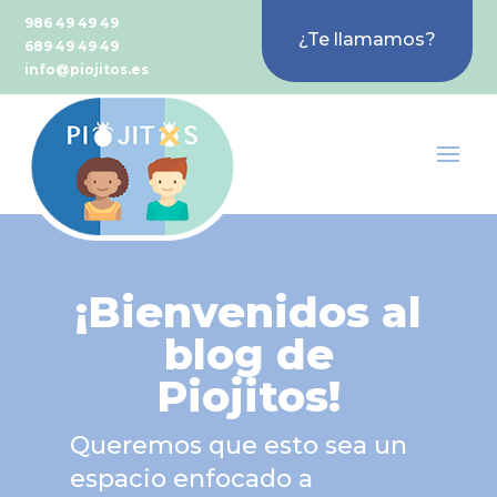
986 49 49 49
¿Te llamamos?
689 49 49 49
info@piojitos.es
¡Bienvenidos al
blog de
Piojitos!
Queremos que esto sea un
espacio enfocado a