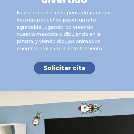
Nuestro centro está pensado para que
los más pequeños pasen un rato
agradable, jugando, coloreando
nuestra mascota o dibujando en la
pizarra, y viendo dibujos animados
mientras realizamos el tratamiento.
Solicitar cita