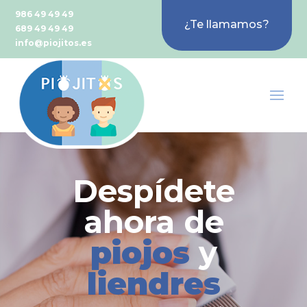
986 49 49 49
¿Te llamamos?
689 49 49 49
info@piojitos.es
Despídete
ahora de
piojos
y
liendres