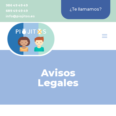
986 49 49 49
¿Te llamamos?
689 49 49 49
info@piojitos.es
Avisos
Legales