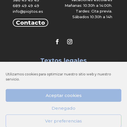
Mañanas: 10:30h a 14:00h.
689 49 49 49
Tardes: Cita previa.
info@piojitos.es
Sábados 10:30h a 14h
Contacto
Textos legales
Utilizamos cookies para optimizar nuestro sitio web y nuestro
Aviso legal
servicio.
Política de privacidad
Cookies
Fondos públicos
Aceptar cookies
Diseño Web
Denegado
Ver preferencias