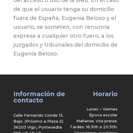
del acceso o uso de la web. En el caso
de que el usuario tenga su domicilio
fuera de España, Eugenia Beloso y el
usuario, se someten, con renuncia
expresa a cualquier otro fuero, a los
juzgados y tribunales del domicilio de
Eugenia Beloso.
Información de
Horario
contacto
Lunes – Viernes
Época escolar
Calle Fernando Conde 13,
Mañanas: cita previa.
Bajo. (Próximo a Plaza E)
Tardes: 16:30h a 20:30h.
36203 Vigo, Pontevedra
Vacaciones escolares
986 49 49 49